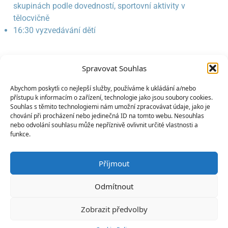
skupinách podle dovedností, sportovní aktivity v
tělocvičně
16:30 vyzvedávání dětí
Spravovat Souhlas
Abychom poskytli co nejlepší služby, používáme k ukládání a/nebo
©
2026
Auksys, vsechna prava vyhrazena.
přístupu k informacím o zařízení, technologie jako jsou soubory cookies.
Souhlas s těmito technologiemi nám umožní zpracovávat údaje, jako je
chování při procházení nebo jedinečná ID na tomto webu. Nesouhlas
nebo odvolání souhlasu může nepříznivě ovlivnit určité vlastnosti a
funkce.
Příjmout
REGISTRACE ZÁKAZNÍKA
Odmítnout
PROVOZNÍ
Zobrazit předvolby
ŘÁD