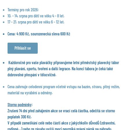
Termíny pro rok 2026:
10. – 14. srpna pro děti ve věku 4 – 8 let.
17 – 21. srpna pro děti ve věku 6 – 12 let.
Cena: 4 900 Kč, sourozenecká sleva 600 Kč
Přihlásit se
Každoročně pro vaše plaváčky připravujeme letní příměstský plavecký tábor
plný plavání, sportu, tvoření a další legrace. Na konci tábora je čeká také
dobrovolné přespání v tělocvičně.
Cena zahrnuje celodenní program včetně vstupu na bazén, stravu, pitný režim,
materiál na vyrábění a odměny.
Storno podmínky
:
Zrušení 14 dní před zahájením akce se vrací celá částka, odečítá se storno
poplatek 300 Kč.
V případě zameškání celé nebo části akce z jakýchkoliv důvodů (zdravotní,
rodinné…) nebo ze zásahu vyšší moci nevzniká právní nárok na náhradu.