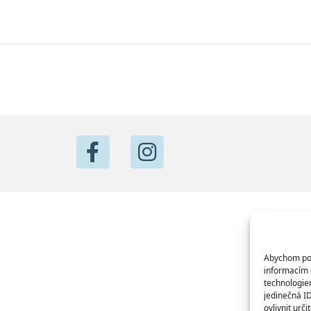
Abychom posk
informacím o
technologie
jedinečná I
ovlivnit urči